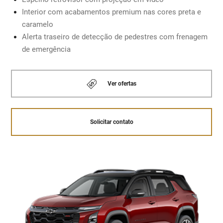
Interior com acabamentos premium nas cores preta e
Solicitar contato
caramelo
MOTOR 1.5 TURBO COM INJEÇÃO DIRETA
Alerta traseiro de detecção de pedestres com frenagem
de emergência
Solicitar contato
Ver ofertas
Solicitar contato
Retrovisor com projeção de vídeo.
Chevrolet MyLink
A
central multimídia com tela de 11.3”
sensível ao