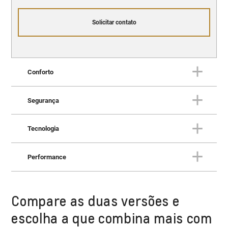
Solicitar contato
Conforto
Segurança
Conforto
Tudo o que você espera de um
Tecnologia
SUV superior.
Segurança
Proteção superior para você e
Performance
para a sua família.
Tecnologia
Um SUV para você escrever o
futuro.
Compare as duas versões e
Performance
Potência e desempenho para
escolha a que combina mais com
conquistar qualquer