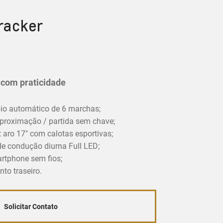
racker
r com praticidade
o automático de 6 marchas;
proximação / partida sem chave;
 aro 17" com calotas esportivas;
 de condução diurna Full LED;
artphone sem fios;
to traseiro.
Solicitar Contato